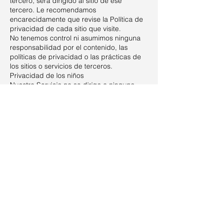
tercero, será dirigido al sitio de ese
tercero. Le recomendamos
encarecidamente que revise la Política de
privacidad de cada sitio que visite.
No tenemos control ni asumimos ninguna
responsabilidad por el contenido, las
políticas de privacidad o las prácticas de
los sitios o servicios de terceros.
Privacidad de los niños
Nuestro Servicio no se dirige a ninguna
persona menor de 18 años ("Niños").
No recopilamos a sabiendas información
de identificación personal de niños
menores de 18 años. Si usted es padre o
tutor y sabe que su hijo nos ha
proporcionado información personal,
comuníquese con nosotros. Si
descubrimos que un niño menor de 18
años nos ha proporcionado información
personal, eliminaremos dicha información
de nuestros servidores de inmediato.
Cambios a esta política de privacidad
Es posible que actualicemos nuestra
Política de privacidad de vez en cuando.